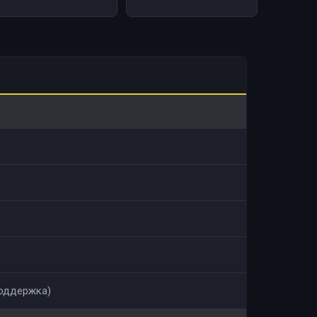
поддержка)