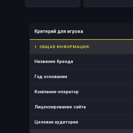
Критерий для игрока
1. ОБЩАЯ ИНФОРМАЦИЯ:
Название бренда
Год основания
Компания-оператор
Лицензирование сайта
Целевая аудитория