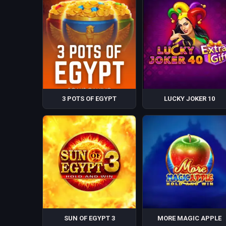
3 POTS OF EGYPT
LUCKY JOKER 10
SUN OF EGYPT 3
MORE MAGIC APPLE