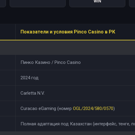
WIN
Показатели и условия Pinco Casino в РК
Пинко Казино / Pinco Casino
2024 год
Carletta N.V.
Curacao eGaming (номер
OGL/2024/580/0570
)
Полная адаптация под Казахстан (интерфейс, тенге, 