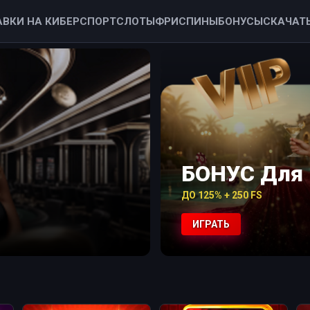
АВКИ НА КИБЕРСПОРТ
СЛОТЫ
ФРИСПИНЫ
БОНУСЫ
СКАЧАТЬ
БОНУС Для
ДО 125% + 250 FS
ИГРАТЬ