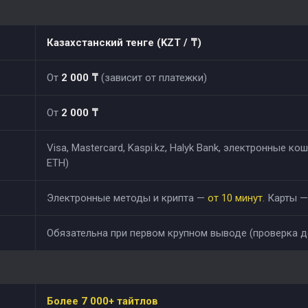
Казахстанский тенге (KZT / ₸)
От
2 000 ₸
(зависит от платежки)
От
2 000 ₸
Visa, Mastercard, Kaspi.kz, Halyk Bank, электронные к
ETH)
Электронные методы и крипта —
от 10 минут
. Карты —
Обязательна при первом крупном выводе (проверка д
Более 7 000+ тайтлов