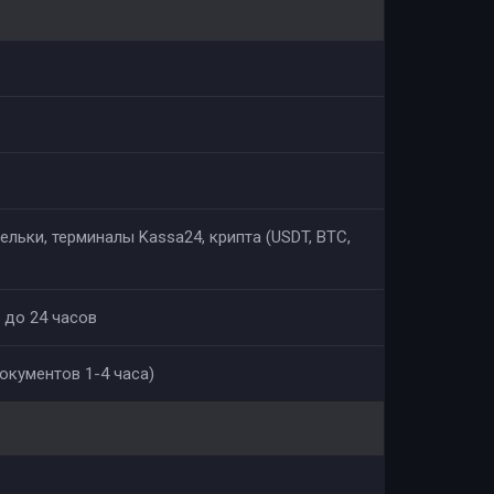
ошельки, терминалы Kassa24, крипта (USDT, BTC,
 до 24 часов
окументов 1-4 часа)