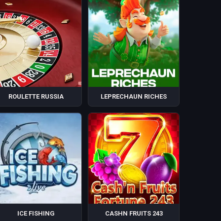
ROULETTE RUSSIA
LEPRECHAUN RICHES
ICE FISHING
CASHN FRUITS 243