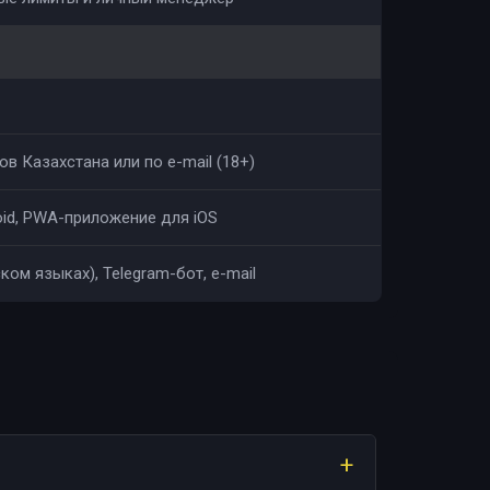
в Казахстана или по e-mail (18+)
id, PWA-приложение для iOS
ском языках), Telegram-бот, e-mail