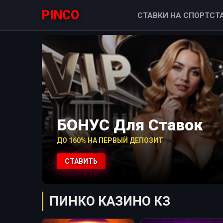
PINCO
СТАВКИ НА СПОРТ
СТ
БОНУС Для Ставок
ДО 160% НА ПЕРВЫЙ ДЕПОЗИТ
СТАВИТЬ
ПИНКО КАЗИНО КЗ