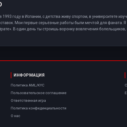
О
в 1993 году в Испании, с детства живу спортом, в университете изу
/ставок. Мои первые серьёзные работы были мечтой для фаната. Я
йрате». В один день ты строишь воронку вовлечения болельщиков,
ИНФОРМАЦИЯ
Политика AML/KYC
С
Пользовательское соглашение
E
Ответственная игра
Политика конфиденциальности
О нас