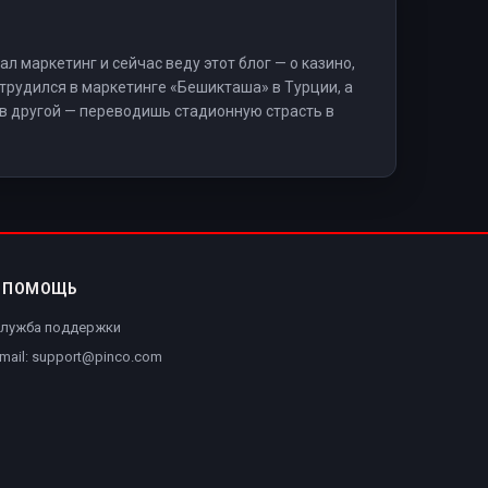
чал маркетинг и сейчас веду этот блог — о казино,
 трудился в маркетинге «Бешикташа» в Турции, а
 в другой — переводишь стадионную страсть в
ПОМОЩЬ
лужба поддержки
mail:
support@pinco.com